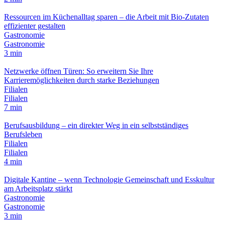
Ressourcen im Küchenalltag sparen – die Arbeit mit Bio-Zutaten
effizienter gestalten
Gastronomie
Gastronomie
3 min
Netzwerke öffnen Türen: So erweitern Sie Ihre
Karrieremöglichkeiten durch starke Beziehungen
Filialen
Filialen
7 min
Berufsausbildung – ein direkter Weg in ein selbstständiges
Berufsleben
Filialen
Filialen
4 min
Digitale Kantine – wenn Technologie Gemeinschaft und Esskultur
am Arbeitsplatz stärkt
Gastronomie
Gastronomie
3 min