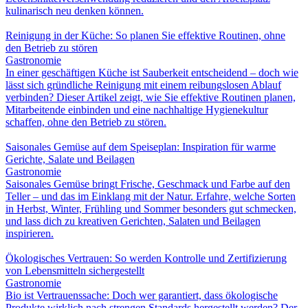
kulinarisch neu denken können.
Reinigung in der Küche: So planen Sie effektive Routinen, ohne
den Betrieb zu stören
Gastronomie
In einer geschäftigen Küche ist Sauberkeit entscheidend – doch wie
lässt sich gründliche Reinigung mit einem reibungslosen Ablauf
verbinden? Dieser Artikel zeigt, wie Sie effektive Routinen planen,
Mitarbeitende einbinden und eine nachhaltige Hygienekultur
schaffen, ohne den Betrieb zu stören.
Saisonales Gemüse auf dem Speiseplan: Inspiration für warme
Gerichte, Salate und Beilagen
Gastronomie
Saisonales Gemüse bringt Frische, Geschmack und Farbe auf den
Teller – und das im Einklang mit der Natur. Erfahre, welche Sorten
in Herbst, Winter, Frühling und Sommer besonders gut schmecken,
und lass dich zu kreativen Gerichten, Salaten und Beilagen
inspirieren.
Ökologisches Vertrauen: So werden Kontrolle und Zertifizierung
von Lebensmitteln sichergestellt
Gastronomie
Bio ist Vertrauenssache: Doch wer garantiert, dass ökologische
Produkte wirklich nach strengen Standards hergestellt werden? Der