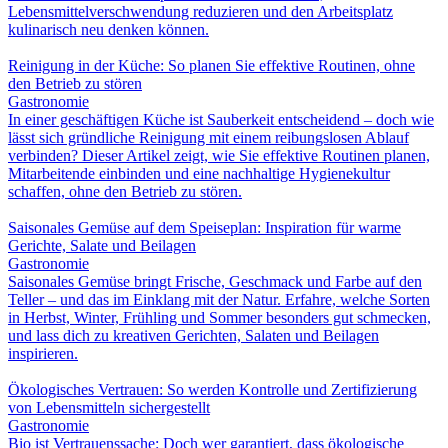
Lebensmittelverschwendung reduzieren und den Arbeitsplatz
kulinarisch neu denken können.
Reinigung in der Küche: So planen Sie effektive Routinen, ohne
den Betrieb zu stören
Gastronomie
In einer geschäftigen Küche ist Sauberkeit entscheidend – doch wie
lässt sich gründliche Reinigung mit einem reibungslosen Ablauf
verbinden? Dieser Artikel zeigt, wie Sie effektive Routinen planen,
Mitarbeitende einbinden und eine nachhaltige Hygienekultur
schaffen, ohne den Betrieb zu stören.
Saisonales Gemüse auf dem Speiseplan: Inspiration für warme
Gerichte, Salate und Beilagen
Gastronomie
Saisonales Gemüse bringt Frische, Geschmack und Farbe auf den
Teller – und das im Einklang mit der Natur. Erfahre, welche Sorten
in Herbst, Winter, Frühling und Sommer besonders gut schmecken,
und lass dich zu kreativen Gerichten, Salaten und Beilagen
inspirieren.
Ökologisches Vertrauen: So werden Kontrolle und Zertifizierung
von Lebensmitteln sichergestellt
Gastronomie
Bio ist Vertrauenssache: Doch wer garantiert, dass ökologische